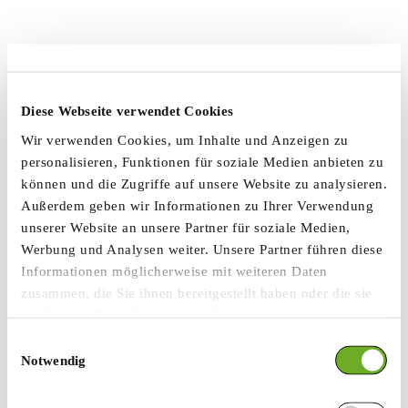
Diese Webseite verwendet Cookies
Wir verwenden Cookies, um Inhalte und Anzeigen zu
personalisieren, Funktionen für soziale Medien anbieten zu
können und die Zugriffe auf unsere Website zu analysieren.
Außerdem geben wir Informationen zu Ihrer Verwendung
unserer Website an unsere Partner für soziale Medien,
Werbung und Analysen weiter. Unsere Partner führen diese
Informationen möglicherweise mit weiteren Daten
zusammen, die Sie ihnen bereitgestellt haben oder die sie
im Rahmen Ihrer Nutzung der Dienste gesammelt haben.
Einwilligungsauswahl
Notwendig
Application error: a client-side exception has occurred
while
loading
www.steimkergaerten.de
(see the browser console for